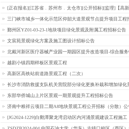
[正在报名][江苏省﹒苏州市﹒太仓市][公开招标][监理]【
三门峡市城乡一体化示范区仰韶大道景观节点提升项目工程
鄞州区YZ01-03-23-1地块项目绿化景观及附属工程招标公告
文宸苑景观绿化方案及施工图设计招标公告
北戴河新区医疗器械产业园一期园区提升改造项目-综合服
越剧小镇四期样板区景观工程
高新区高铁站前道路景观工程（二次）
长沙市消防救援支队机关营院部分绿化更换补栽和增加绿化
东部华侨城山上片区景观一期景观提升工程招标公告
济南中粮祥云项目二期A8地块景观工程公开招标（分散）公告
[JG2024-1229]白鹅潭聚龙湾启动区内河涌景观建设工程施工
ZSDZB2024-004 中国石油大学（华东）古镇口校区（西区