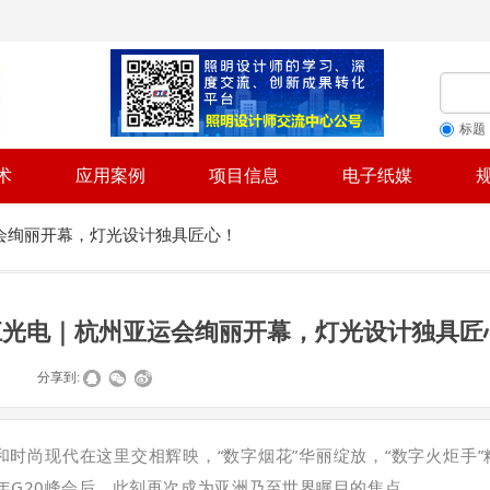
标题
术
应用案例
项目信息
电子纸媒
会绚丽开幕，灯光设计独具匠心！
江光电｜杭州亚运会绚丽开幕，灯光设计独具匠
|
分享到:
和时尚现代在这里交相辉映，“数字烟花”华丽绽放，“数字火炬手
6年G20峰会后，此刻再次成为亚洲乃至世界瞩目的焦点。