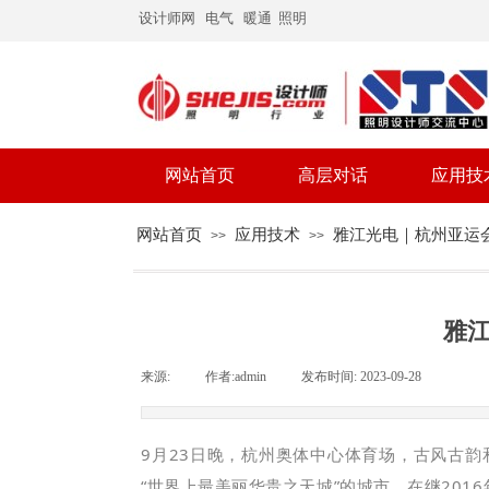
设计师网
电气
暖通
照明
网站首页
高层对话
应用技
网站首页
应用技术
雅江光电｜杭州亚运
>>
>>
雅
来源:
|
作者:
admin
|
发布时间:
2023-09-28
|
|
9月23日晚，杭州奥体中心体育场，古风古韵
“世界上最美丽华贵之天城”的城市，在继201