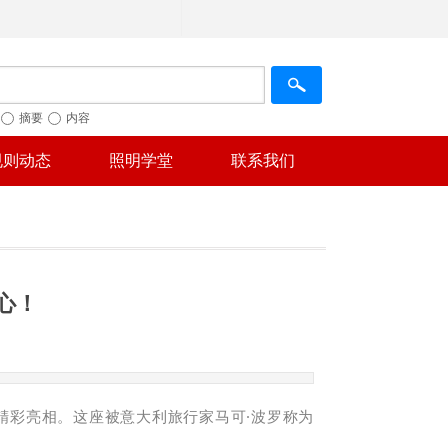
摘要
内容
规则动态
照明学堂
联系我们
心！
”精彩亮相。这座被意大利旅行家马可·波罗称为