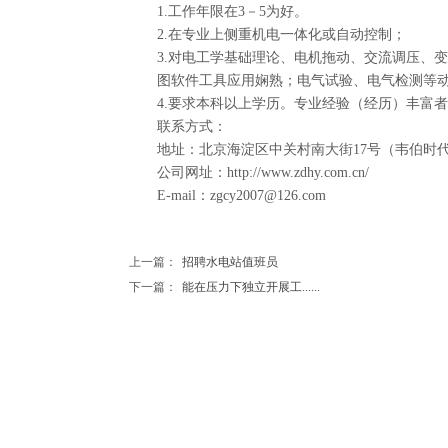
1.工作年限在3－5为好。
2.在专业上侧重机电一体化或自动控制；
3.对电工学基础理论、电机拖动、交流调压、变频
图软件工具应用娴熟；电气试验、电气检测等动
4.要求本科以上学历。专业经验（经历）丰富者
联系方式：
地址：北京海淀区中关村南大街17号（韦伯时代
公司网址：http://www.zdhy.com.cn/
E-mail：zgcy2007@126.com
上一篇：
招聘水电站值班员
下一篇：
能在压力下独立开展工......